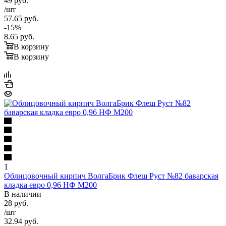
49
руб.
ТТК, Рублево -Успенское ш.
+ 2000 руб.
/шт
Садовое кольцо
+ 3000 руб.
57.65
руб.
-
15
%
8.65
руб.
В корзину
В корзину
1
Облицовочный кирпич ВолгаБрик Флеш Руст №82 баварская
кладка евро 0,96 НФ М200
В наличии
28
руб.
/шт
32.94
руб.