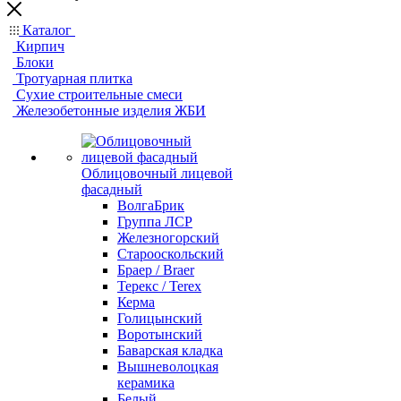
Каталог
Кирпич
Блоки
Тротуарная плитка
Сухие строительные смеси
Железобетонные изделия ЖБИ
Облицовочный лицевой
фасадный
ВолгаБрик
Группа ЛСР
Железногорский
Старооскольский
Браер / Braer
Терекс / Terex
Керма
Голицынский
Воротынский
Баварская кладка
Вышневолоцкая
керамика
Белый