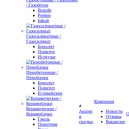
/ Газобетон
Bonolit
Poritep
Istkult
Газосиликатные /
Газосиликат
Бонолит
Поритеп
Исткульт
Пенобетонные /
Пеноблоки
Бонолит
Поритеп
Егорьевские
Компания
Керамические /
Акции
Новости
Керамоблоки
О
и
Отзывы
Гжель
скидки
Вакансии
Поротерм