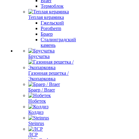
Braer
Термоблок
Теплая керамика
Гжельский
Porotherm
Браер
Сталинградский
камень
Брусчатка
Газонная решетка /
Экопарковка
Браер / Braer
Нобетек
Колдиз
Steinrus
ЛСР