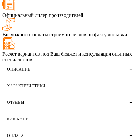
Официальный дилер производителей
Возможность оплаты стройматериалов по факту доставки
Расчет вариантов под Ваш бюджет и консультация опытных
специалистов
ОПИСАНИЕ
ХАРАКТЕРИСТИКИ
Облицовочный полуторный (утолщенный) кирпич Керма
цвета терракотовый производства кирпичного завода
Керма. Имеет поверхность кора дуба. Применяется для
ОТЗЫВЫ
облицовки фасадов домов и зданий различного
Технические характеристики
назначения частного малоэтажного и крупного высотного
строительства.
Цвет
КАК КУПИТЬ
Отзывы
Терракот / Терракотовый
Вес, кг.
3,3
ОПЛАТА