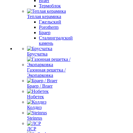
Braer
Термоблок
Теплая керамика
Гжельский
Porotherm
Браер
Сталинградский
камень
Брусчатка
Газонная решетка /
Экопарковка
Браер / Braer
Нобетек
Колдиз
Steinrus
ЛСР