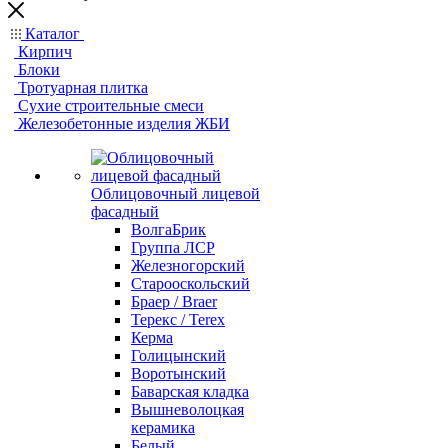
Каталог
Кирпич
Блоки
Тротуарная плитка
Сухие строительные смеси
Железобетонные изделия ЖБИ
Облицовочный лицевой
фасадный
ВолгаБрик
Группа ЛСР
Железногорский
Старооскольский
Браер / Braer
Терекс / Terex
Керма
Голицынский
Воротынский
Баварская кладка
Вышневолоцкая
керамика
Белый