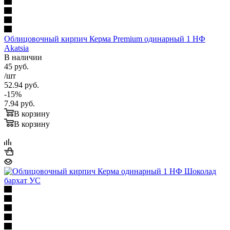
Облицовочный кирпич Керма Premium одинарный 1 НФ
Akatsia
В наличии
45
руб.
/шт
52.94
руб.
-
15
%
7.94
руб.
В корзину
В корзину