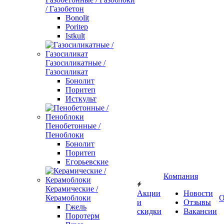
/ Газобетон
Bonolit
Poritep
Istkult
Газосиликатные /
Газосиликат
Бонолит
Поритеп
Исткульт
Пенобетонные /
Пеноблоки
Бонолит
Поритеп
Егорьевские
Компания
Керамические /
Акции
Новости
Керамоблоки
О
и
Отзывы
Гжель
скидки
Вакансии
Поротерм