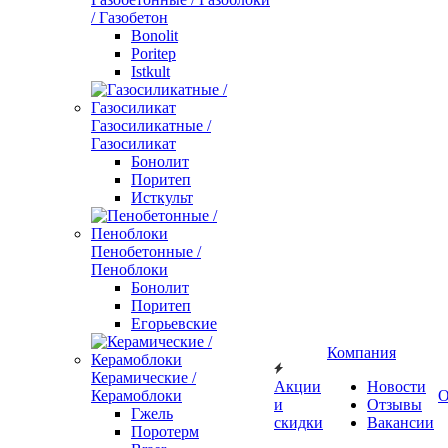
/ Газобетон
Bonolit
Poritep
Istkult
Газосиликатные /
Газосиликат
Бонолит
Поритеп
Исткульт
Пенобетонные /
Пеноблоки
Бонолит
Поритеп
Егорьевские
Компания
Керамические /
Акции
Новости
Керамоблоки
О
и
Отзывы
Гжель
скидки
Вакансии
Поротерм