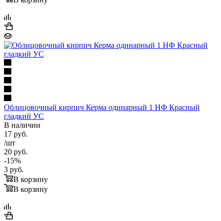
Облицовочный кирпич Керма одинарный 1 НФ Красный
гладкий УС
В наличии
17
руб.
/шт
20
руб.
-
15
%
3
руб.
В корзину
В корзину