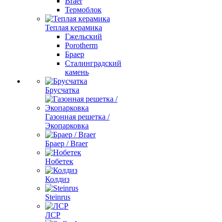
Braer
Термоблок
Теплая керамика
Гжельский
Porotherm
Браер
Сталинградский
камень
Брусчатка
Газонная решетка /
Экопарковка
Браер / Braer
Нобетек
Колдиз
Steinrus
ЛСР