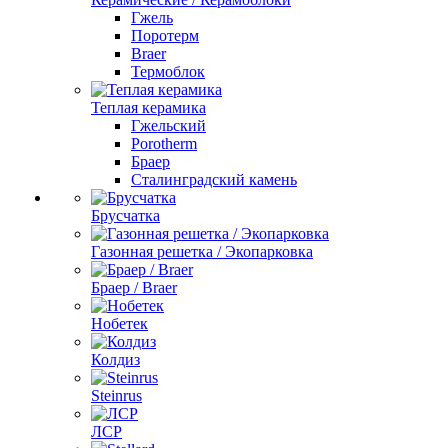
Гжель
Поротерм
Braer
Термоблок
Теплая керамика
Гжельский
Porotherm
Браер
Сталинградский камень
Брусчатка
Газонная решетка / Экопарковка
Браер / Braer
Нобетек
Колдиз
Steinrus
ЛСР