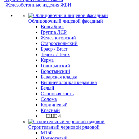
Железобетонные изделия ЖБИ
Облицовочный лицевой фасадный
ВолгаБрик
Группа ЛСР
Железногорский
Старооскольский
Браер / Braer
Терекс / Terex
Керма
Голицынский
Воротынский
Баварская кладка
Вышневолоцкая керамика
Белый
Слоновая кость
Солома
Коричневый
Красный
+ ЕЩЕ 4
Строительный черновой рядовой
М150
Полнотелый