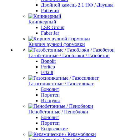
Двойной камень 2,1 НФ / Двушка
Рабочий
Клинкерный
LSR Group
Faber Jar
Кирпич ручной формовки
Газобетонные / Газоблоки / Газобетон
Bonolit
Poritep
Istkult
Газосиликатные / Газосиликат
Бонолит
Поритеп
Исткульт
Пенобетонные / Пеноблоки
Бонолит
Поритеп
Егорьевские
Керамические / Керамоблоки