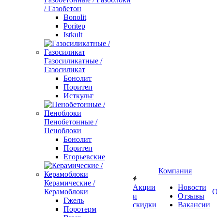
/ Газобетон
Bonolit
Poritep
Istkult
Газосиликатные /
Газосиликат
Бонолит
Поритеп
Исткульт
Пенобетонные /
Пеноблоки
Бонолит
Поритеп
Егорьевские
Компания
Керамические /
Акции
Новости
Керамоблоки
О
и
Отзывы
Гжель
скидки
Вакансии
Поротерм