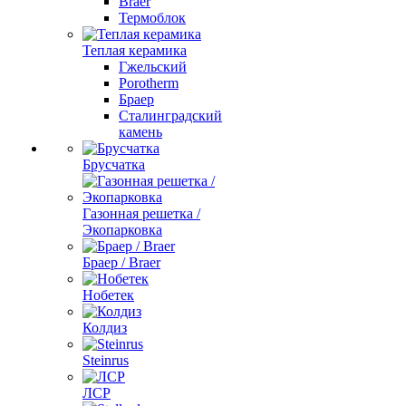
Braer
Термоблок
Теплая керамика
Гжельский
Porotherm
Браер
Сталинградский
камень
Брусчатка
Газонная решетка /
Экопарковка
Браер / Braer
Нобетек
Колдиз
Steinrus
ЛСР