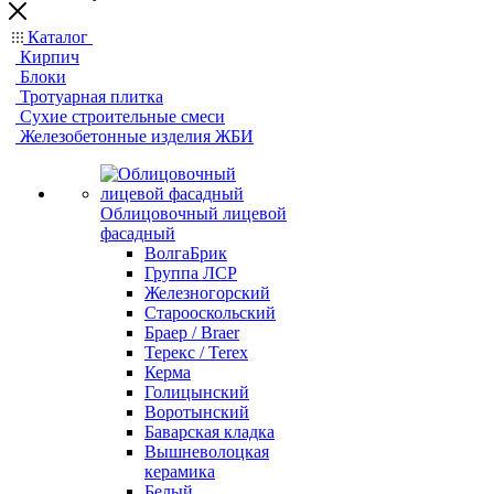
Каталог
Кирпич
Блоки
Тротуарная плитка
Сухие строительные смеси
Железобетонные изделия ЖБИ
Облицовочный лицевой
фасадный
ВолгаБрик
Группа ЛСР
Железногорский
Старооскольский
Браер / Braer
Терекс / Terex
Керма
Голицынский
Воротынский
Баварская кладка
Вышневолоцкая
керамика
Белый