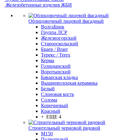
Железобетонные изделия ЖБИ
Облицовочный лицевой фасадный
ВолгаБрик
Группа ЛСР
Железногорский
Старооскольский
Браер / Braer
Терекс / Terex
Керма
Голицынский
Воротынский
Баварская кладка
Вышневолоцкая керамика
Белый
Слоновая кость
Солома
Коричневый
Красный
+ ЕЩЕ 4
Строительный черновой рядовой
М150
Полнотелый