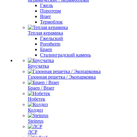
Гжель
Поротерм
Braer
Термоблок
Теплая керамика
Гжельский
Porotherm
Браер
Сталинградский камень
Брусчатка
Газонная решетка / Экопарковка
Браер / Braer
Нобетек
Колдиз
Steinrus
ЛСР