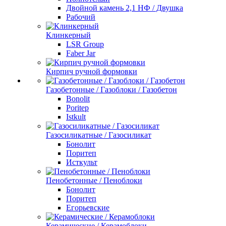
Двойной камень 2,1 НФ / Двушка
Рабочий
Клинкерный
LSR Group
Faber Jar
Кирпич ручной формовки
Газобетонные / Газоблоки / Газобетон
Bonolit
Poritep
Istkult
Газосиликатные / Газосиликат
Бонолит
Поритеп
Исткульт
Пенобетонные / Пеноблоки
Бонолит
Поритеп
Егорьевские
Керамические / Керамоблоки