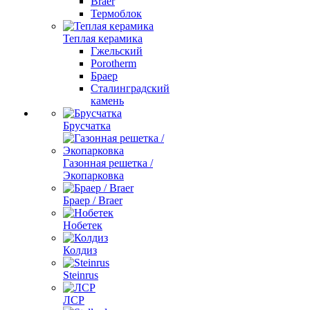
Braer
Термоблок
Теплая керамика
Гжельский
Porotherm
Браер
Сталинградский
камень
Брусчатка
Газонная решетка /
Экопарковка
Браер / Braer
Нобетек
Колдиз
Steinrus
ЛСР