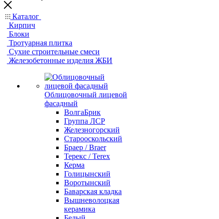
Каталог
Кирпич
Блоки
Тротуарная плитка
Сухие строительные смеси
Железобетонные изделия ЖБИ
Облицовочный лицевой
фасадный
ВолгаБрик
Группа ЛСР
Железногорский
Старооскольский
Браер / Braer
Терекс / Terex
Керма
Голицынский
Воротынский
Баварская кладка
Вышневолоцкая
керамика
Белый