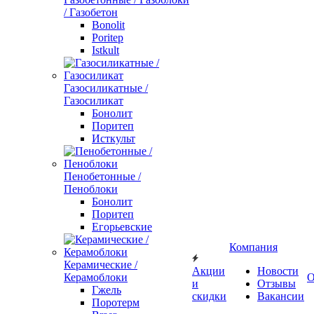
/ Газобетон
Bonolit
Poritep
Istkult
Газосиликатные /
Газосиликат
Бонолит
Поритеп
Исткульт
Пенобетонные /
Пеноблоки
Бонолит
Поритеп
Егорьевские
Компания
Керамические /
Акции
Новости
Керамоблоки
О
и
Отзывы
Гжель
скидки
Вакансии
Поротерм