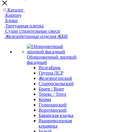
Каталог
Кирпич
Блоки
Тротуарная плитка
Сухие строительные смеси
Железобетонные изделия ЖБИ
Облицовочный лицевой
фасадный
ВолгаБрик
Группа ЛСР
Железногорский
Старооскольский
Браер / Braer
Терекс / Terex
Керма
Голицынский
Воротынский
Баварская кладка
Вышневолоцкая
керамика
Белый