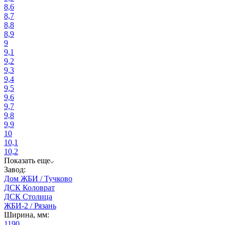
8,6
8,7
8,8
8,9
9
9,1
9,2
9,3
9,4
9,5
9,6
9,7
9,8
9,9
10
10,1
10,2
Показать еще
Завод:
Дом ЖБИ / Тучково
ДСК Коловрат
ДСК Столица
ЖБИ-2 / Рязань
Ширина, мм:
1190