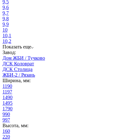
9,5
9,6
9,7
9,8
9,9
10
10,1
10,2
Показать еще
Завод:
Дом ЖБИ / Тучково
ДСК Коловрат
ДСК Столица
ЖБИ-2 / Рязань
Ширина, мм:
1190
1197
1490
1495
1790
990
997
Высота, мм:
160
220