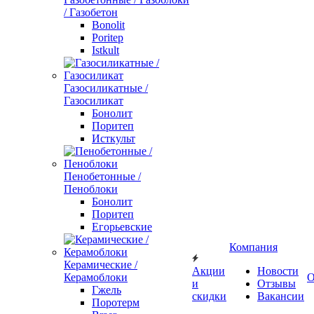
/ Газобетон
Bonolit
Poritep
Istkult
Газосиликатные /
Газосиликат
Бонолит
Поритеп
Исткульт
Пенобетонные /
Пеноблоки
Бонолит
Поритеп
Егорьевские
Компания
Керамические /
Акции
Новости
Керамоблоки
О
и
Отзывы
Гжель
скидки
Вакансии
Поротерм