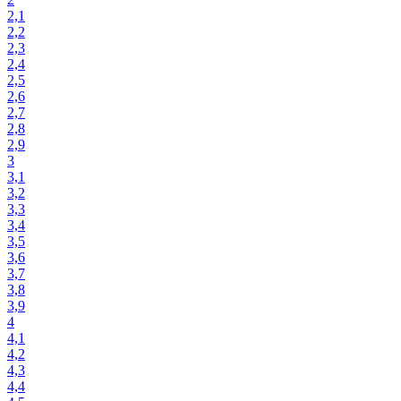
2,1
2,2
2,3
2,4
2,5
2,6
2,7
2,8
2,9
3
3,1
3,2
3,3
3,4
3,5
3,6
3,7
3,8
3,9
4
4,1
4,2
4,3
4,4