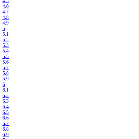
4,5
4,6
4,7
4,8
4,9
5
5,1
5,2
5,3
5,4
5,5
5,6
5,7
5,8
5,9
6
6,1
6,2
6,3
6,4
6,5
6,6
6,7
6,8
6,9