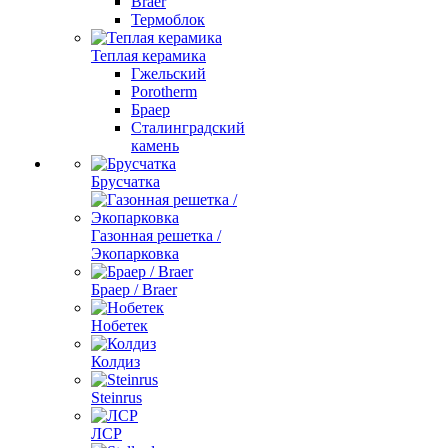
Braer
Термоблок
Теплая керамика
Гжельский
Porotherm
Браер
Сталинградский
камень
Брусчатка
Газонная решетка /
Экопарковка
Браер / Braer
Нобетек
Колдиз
Steinrus
ЛСР