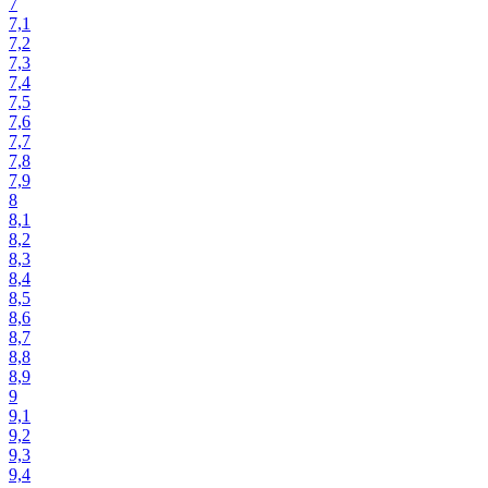
7
7,1
7,2
7,3
7,4
7,5
7,6
7,7
7,8
7,9
8
8,1
8,2
8,3
8,4
8,5
8,6
8,7
8,8
8,9
9
9,1
9,2
9,3
9,4