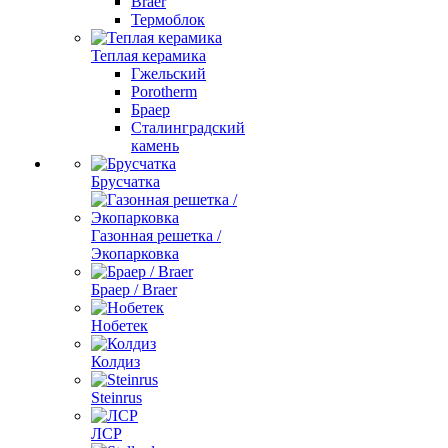
Braer
Термоблок
Теплая керамика
Гжельский
Porotherm
Браер
Сталинградский
камень
Брусчатка
Газонная решетка /
Экопарковка
Браер / Braer
Нобетек
Колдиз
Steinrus
ЛСР