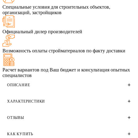
Специальные условия для строительных объектов,
организаций, застройщиков
Официальный дилер производителей
Возможность оплаты стройматериалов по факту доставки
Расчет вариантов под Ваш бюджет и консультация опытных
специалистов
ОПИСАНИЕ
ХАРАКТЕРИСТИКИ
Голицынский облицовочный 0,5нф кирпич красного
цвета (корица) производства Голицынского кирпичного
завода. Имеет гладкую поверхность.
ОТЗЫВЫ
Технические характеристики
Применяется для облицовки фасадов домов и зданий
различного назначения частного малоэтажного и
Цвет
КАК КУПИТЬ
крупного высотного строительства.