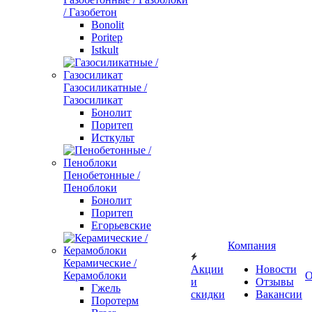
/ Газобетон
Bonolit
Poritep
Istkult
Газосиликатные /
Газосиликат
Бонолит
Поритеп
Исткульт
Пенобетонные /
Пеноблоки
Бонолит
Поритеп
Егорьевские
Компания
Керамические /
Акции
Новости
Керамоблоки
О
и
Отзывы
Гжель
скидки
Вакансии
Поротерм