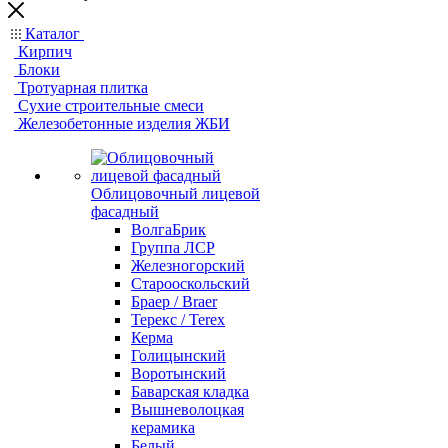
Каталог
Кирпич
Блоки
Тротуарная плитка
Сухие строительные смеси
Железобетонные изделия ЖБИ
Облицовочный лицевой
фасадный
ВолгаБрик
Группа ЛСР
Железногорский
Старооскольский
Браер / Braer
Терекс / Terex
Керма
Голицынский
Воротынский
Баварская кладка
Вышневолоцкая
керамика
Белый