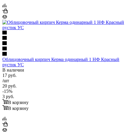
Облицовочный кирпич Керма одинарный 1 НФ Красный
рустик УС
В наличии
17
руб.
/шт
20
руб.
-
15
%
3
руб.
В корзину
В корзину