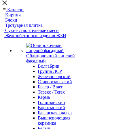
Каталог
Кирпич
Блоки
Тротуарная плитка
Сухие строительные смеси
Железобетонные изделия ЖБИ
Облицовочный лицевой
фасадный
ВолгаБрик
Группа ЛСР
Железногорский
Старооскольский
Браер / Braer
Терекс / Terex
Керма
Голицынский
Воротынский
Баварская кладка
Вышневолоцкая
керамика
Белый