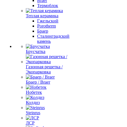
Braer
Термоблок
Теплая керамика
Гжельский
Porotherm
Браер
Сталинградский
камень
Брусчатка
Газонная решетка /
Экопарковка
Браер / Braer
Нобетек
Колдиз
Steinrus
ЛСР