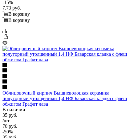
-
15
%
7.73
руб.
В корзину
В корзину
Облицовочный кирпич Вышневолоцкая керамика
полуторный утолщенный 1,4 НФ Баварская кладка с флеш
обжигом Графит лава
В наличии
35
руб.
/шт
70
руб.
-
50
%
35
руб.