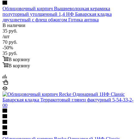
Облицовочный кирпич Вышневолоцкая керамика
полуторный утолщенный 1,4 НФ Баварская кладка
двухцветный с флеш обжигом Готика антика
В наличии
35
руб.
/шт
70
руб.
-
50
%
35
руб.
В корзину
В корзину
Облицовочный кирпич Recke Одинарный 1НФ Classic