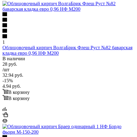
1
Облицовочный кирпич ВолгаБрик Флеш Руст №82 баварская
кладка евро 0,96 НФ М200
В наличии
28
руб.
/шт
32.94
руб.
-
15
%
4.94
руб.
В корзину
В корзину