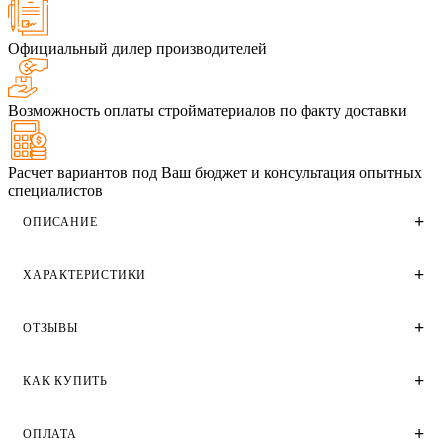
Официальный дилер производителей
Возможность оплаты стройматериалов по факту доставки
Расчет вариантов под Ваш бюджет и консультация опытных
специалистов
ОПИСАНИЕ
ХАРАКТЕРИСТИКИ
Гжельский облицовочный полуторный (утолщенный)
кирпич темно-коричневого цвета производства
Гжельского кирпичного завода. Имеет гладкую
ОТЗЫВЫ
поверхность.
Технические характеристики
Применяется для облицовки фасадов домов и зданий
Цвет
КАК КУПИТЬ
различного назначения частного малоэтажного и
Отзывы
Темно-коричневый, Коричневый
крупного высотного строительства.
Вес, кг.
3
ОПЛАТА