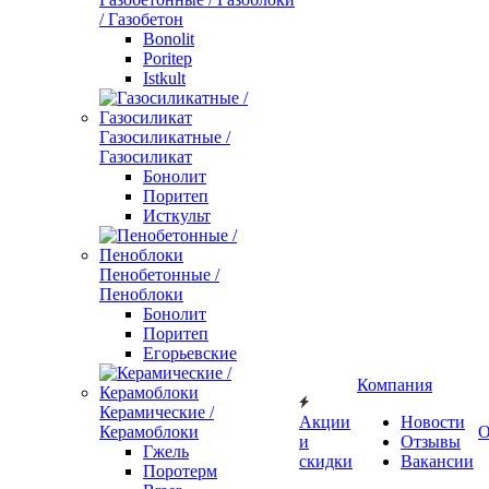
/ Газобетон
Bonolit
Poritep
Istkult
Газосиликатные /
Газосиликат
Бонолит
Поритеп
Исткульт
Пенобетонные /
Пеноблоки
Бонолит
Поритеп
Егорьевские
Компания
Керамические /
Акции
Новости
Керамоблоки
О
и
Отзывы
Гжель
скидки
Вакансии
Поротерм