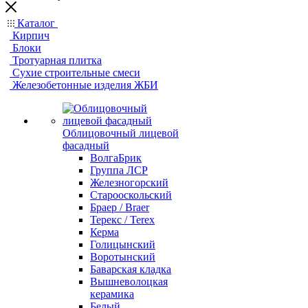
Каталог
Кирпич
Блоки
Тротуарная плитка
Сухие строительные смеси
Железобетонные изделия ЖБИ
Облицовочный лицевой
фасадный
ВолгаБрик
Группа ЛСР
Железногорский
Старооскольский
Браер / Braer
Терекс / Terex
Керма
Голицынский
Воротынский
Баварская кладка
Вышневолоцкая
керамика
Белый