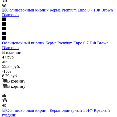
Облицовочный кирпич Керма Premium Евро 0,7 НФ Brown
Diamonds
В наличии
47
руб.
/шт
55.29
руб.
-
15
%
8.29
руб.
В корзину
В корзину