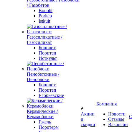
/ Газобетон
Bonolit
Poritep
Istkult
Газосиликатные /
Газосиликат
Бонолит
Поритеп
Исткульт
Пенобетонные /
Пеноблоки
Бонолит
Поритеп
Егорьевские
Компания
Керамические /
Акции
Новости
Керамоблоки
О
и
Отзывы
Гжель
скидки
Вакансии
Поротерм