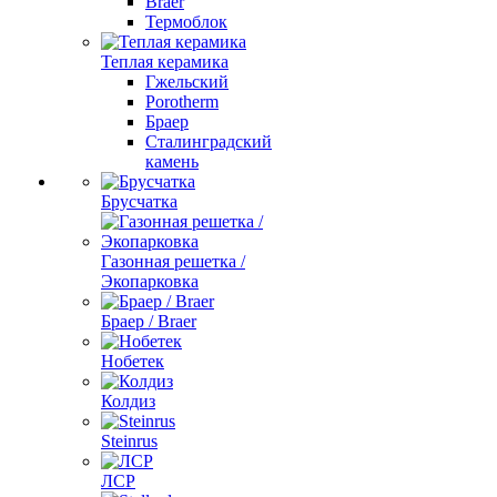
Braer
Термоблок
Теплая керамика
Гжельский
Porotherm
Браер
Сталинградский
камень
Брусчатка
Газонная решетка /
Экопарковка
Браер / Braer
Нобетек
Колдиз
Steinrus
ЛСР