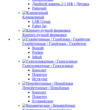
Двойной камень 2,1 НФ / Двушка
Рабочий
Клинкерный
LSR Group
Faber Jar
Кирпич ручной формовки
Газобетонные / Газоблоки / Газобетон
Bonolit
Poritep
Istkult
Газосиликатные / Газосиликат
Бонолит
Поритеп
Исткульт
Пенобетонные / Пеноблоки
Бонолит
Поритеп
Егорьевские
Керамические / Керамоблоки