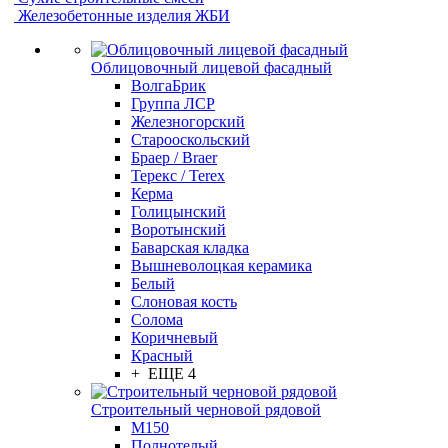
Железобетонные изделия ЖБИ
Облицовочный лицевой фасадный
ВолгаБрик
Группа ЛСР
Железногорский
Старооскольский
Браер / Braer
Терекс / Terex
Керма
Голицынский
Воротынский
Баварская кладка
Вышневолоцкая керамика
Белый
Слоновая кость
Солома
Коричневый
Красный
+ ЕЩЕ 4
Строительный черновой рядовой
М150
Полнотелый