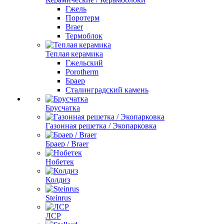
Гжель
Поротерм
Braer
Термоблок
Теплая керамика
Гжельский
Porotherm
Браер
Сталинградский камень
Брусчатка
Газонная решетка / Экопарковка
Браер / Braer
Нобетек
Колдиз
Steinrus
ЛСР