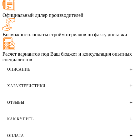
Официальный дилер производителей
Возможность оплаты стройматериалов по факту доставки
Расчет вариантов под Ваш бюджет и консультация опытных
специалистов
ОПИСАНИЕ
ХАРАКТЕРИСТИКИ
Облицовочный полуторный (утолщенный) кирпич
Строма цвета терракотовый производства кирпичного
завода Строма. Имеет гладкую поверхность. Применяется
ОТЗЫВЫ
для облицовки фасадов домов и зданий различного
Технические характеристики
назначения частного малоэтажного и крупного высотного
строительства.
Цвет
КАК КУПИТЬ
Отзывы
Терракот / Терракотовый
Вес, кг.
3,0-3,1
ОПЛАТА