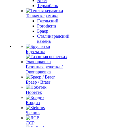
Braer
Термоблок
Теплая керамика
Гжельский
Porotherm
Браер
Сталинградский
камень
Брусчатка
Газонная решетка /
Экопарковка
Браер / Braer
Нобетек
Колдиз
Steinrus
ЛСР