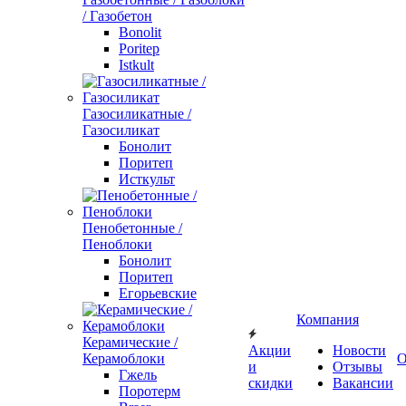
/ Газобетон
Bonolit
Poritep
Istkult
Газосиликатные /
Газосиликат
Бонолит
Поритеп
Исткульт
Пенобетонные /
Пеноблоки
Бонолит
Поритеп
Егорьевские
Компания
Керамические /
Акции
Новости
Керамоблоки
О
и
Отзывы
Гжель
скидки
Вакансии
Поротерм