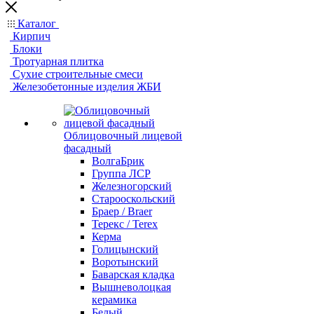
Каталог
Кирпич
Блоки
Тротуарная плитка
Сухие строительные смеси
Железобетонные изделия ЖБИ
Облицовочный лицевой
фасадный
ВолгаБрик
Группа ЛСР
Железногорский
Старооскольский
Браер / Braer
Терекс / Terex
Керма
Голицынский
Воротынский
Баварская кладка
Вышневолоцкая
керамика
Белый