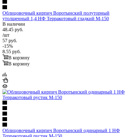
Облицовочный кирпич Воротынский полуторный
утолщенный 1,4 НФ Терракотовый гладкий М-150
В наличии
48.45
руб.
/шт
57
руб.
-
15
%
8.55
руб.
В корзину
В корзину
Облицовочный кирпич Воротынский одинарный 1 НФ
Терракотовый рустик М-150