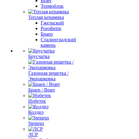
Braer
Термоблок
Теплая керамика
Гжельский
Porotherm
Браер
Сталинградский
камень
Брусчатка
Газонная решетка /
Экопарковка
Браер / Braer
Нобетек
Колдиз
Steinrus
ЛСР