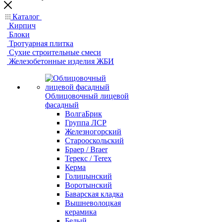
Каталог
Кирпич
Блоки
Тротуарная плитка
Сухие строительные смеси
Железобетонные изделия ЖБИ
Облицовочный лицевой
фасадный
ВолгаБрик
Группа ЛСР
Железногорский
Старооскольский
Браер / Braer
Терекс / Terex
Керма
Голицынский
Воротынский
Баварская кладка
Вышневолоцкая
керамика
Белый