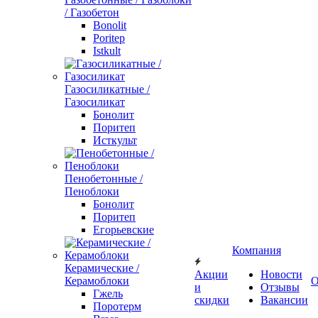
/ Газобетон
Bonolit
Poritep
Istkult
Газосиликатные /
Газосиликат
Бонолит
Поритеп
Исткульт
Пенобетонные /
Пеноблоки
Бонолит
Поритеп
Егорьевские
Компания
Керамические /
Акции
Новости
Керамоблоки
О
и
Отзывы
Гжель
скидки
Вакансии
Поротерм