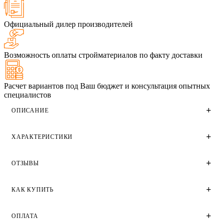
Официальный дилер производителей
Возможность оплаты стройматериалов по факту доставки
Расчет вариантов под Ваш бюджет и консультация опытных
специалистов
ОПИСАНИЕ
ХАРАКТЕРИСТИКИ
Железногорский облицовочный одинарный кирпич
коричневого цвета производства Железногорского
кирпичного завода. Имеет поверхность скала.
ОТЗЫВЫ
Применяется для облицовки фасадов домов и зданий
Технические характеристики
различного назначения частного малоэтажного и
крупного высотного строительства.
Цвет
КАК КУПИТЬ
Отзывы
Коричневый
Пустотность
Пустотелый
ОПЛАТА