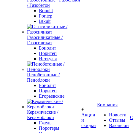
/ Газобетон
Bonolit
Poritep
Istkult
Газосиликатные /
Газосиликат
Бонолит
Поритеп
Исткульт
Пенобетонные /
Пеноблоки
Бонолит
Поритеп
Егорьевские
Компания
Керамические /
Акции
Новости
Керамоблоки
О
и
Отзывы
Гжель
скидки
Вакансии
Поротерм