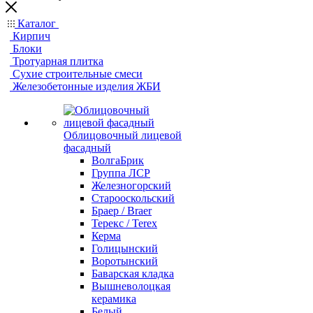
Каталог
Кирпич
Блоки
Тротуарная плитка
Сухие строительные смеси
Железобетонные изделия ЖБИ
Облицовочный лицевой
фасадный
ВолгаБрик
Группа ЛСР
Железногорский
Старооскольский
Браер / Braer
Терекс / Terex
Керма
Голицынский
Воротынский
Баварская кладка
Вышневолоцкая
керамика
Белый