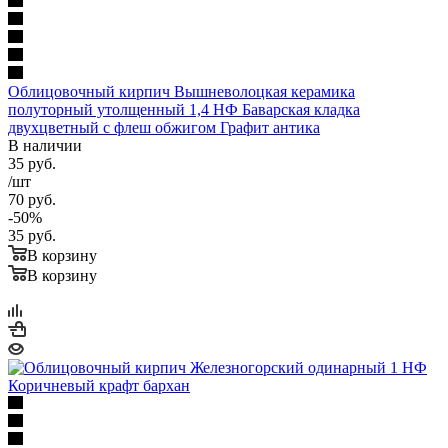
Облицовочный кирпич Вышневолоцкая керамика
полуторный утолщенный 1,4 НФ Баварская кладка
двухцветный с флеш обжигом Графит антика
В наличии
35
руб.
/шт
70
руб.
-
50
%
35
руб.
В корзину
В корзину