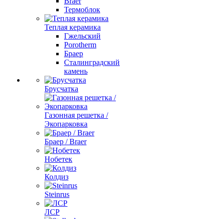
Braer
Термоблок
Теплая керамика
Гжельский
Porotherm
Браер
Сталинградский
камень
Брусчатка
Газонная решетка /
Экопарковка
Браер / Braer
Нобетек
Колдиз
Steinrus
ЛСР