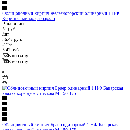
Облицовочный кирпич Железногорский одинарный 1 НФ
Коричневый крафт бархан
В наличии
31
руб.
/шт
36.47
руб.
-
15
%
5.47
руб.
В корзину
В корзину
Облицовочный кирпич Браер одинарный 1 НФ Баварская
кладка кора дуба с песком М-150-175