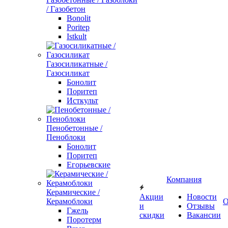
/ Газобетон
Bonolit
Poritep
Istkult
Газосиликатные /
Газосиликат
Бонолит
Поритеп
Исткульт
Пенобетонные /
Пеноблоки
Бонолит
Поритеп
Егорьевские
Компания
Керамические /
Акции
Новости
Керамоблоки
О
и
Отзывы
Гжель
скидки
Вакансии
Поротерм