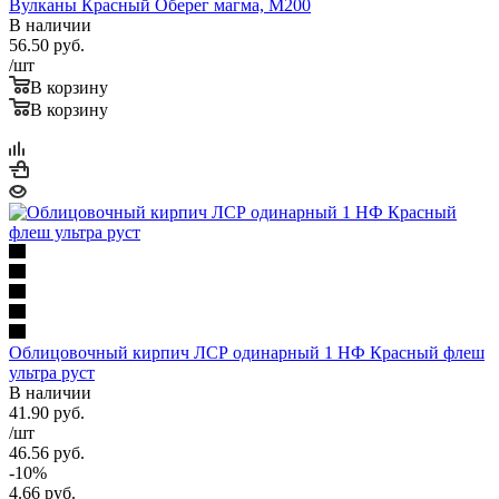
км
Вулканы Красный Оберег магма, М200
В наличии
ТТК, Рублево -Успенское ш.
+ 2000 руб.
56.50
руб.
Садовое кольцо
+ 3000 руб.
/шт
В корзину
В корзину
Облицовочный кирпич ЛСР одинарный 1 НФ Красный флеш
ультра руст
В наличии
41.90
руб.
/шт
46.56
руб.
-
10
%
4.66
руб.