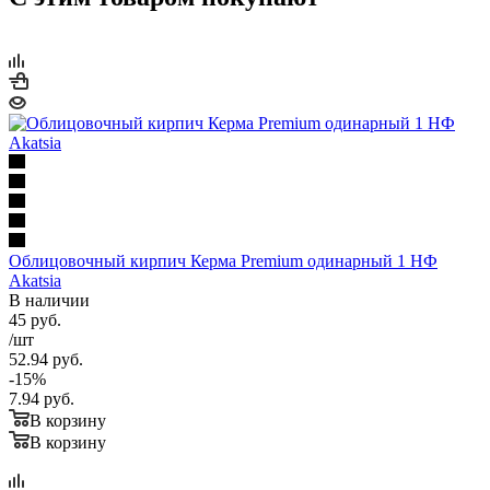
Облицовочный кирпич Керма Premium одинарный 1 НФ
Akatsia
В наличии
45
руб.
/шт
52.94
руб.
-
15
%
7.94
руб.
В корзину
В корзину