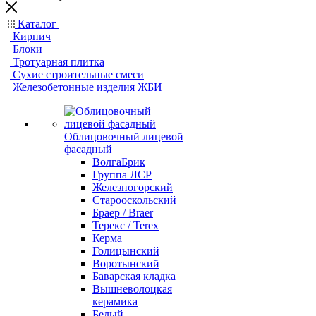
Каталог
Кирпич
Блоки
Тротуарная плитка
Сухие строительные смеси
Железобетонные изделия ЖБИ
Облицовочный лицевой
фасадный
ВолгаБрик
Группа ЛСР
Железногорский
Старооскольский
Браер / Braer
Терекс / Terex
Керма
Голицынский
Воротынский
Баварская кладка
Вышневолоцкая
керамика
Белый