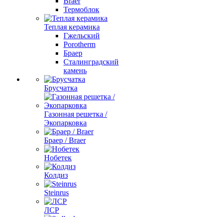
Braer
Термоблок
Теплая керамика
Гжельский
Porotherm
Браер
Сталинградский
камень
Брусчатка
Газонная решетка /
Экопарковка
Браер / Braer
Нобетек
Колдиз
Steinrus
ЛСР