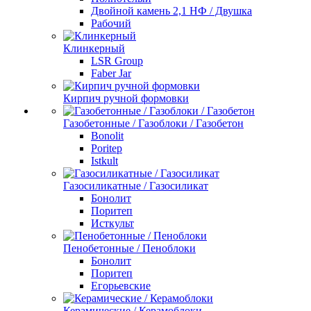
Двойной камень 2,1 НФ / Двушка
Рабочий
Клинкерный
LSR Group
Faber Jar
Кирпич ручной формовки
Газобетонные / Газоблоки / Газобетон
Bonolit
Poritep
Istkult
Газосиликатные / Газосиликат
Бонолит
Поритеп
Исткульт
Пенобетонные / Пеноблоки
Бонолит
Поритеп
Егорьевские
Керамические / Керамоблоки