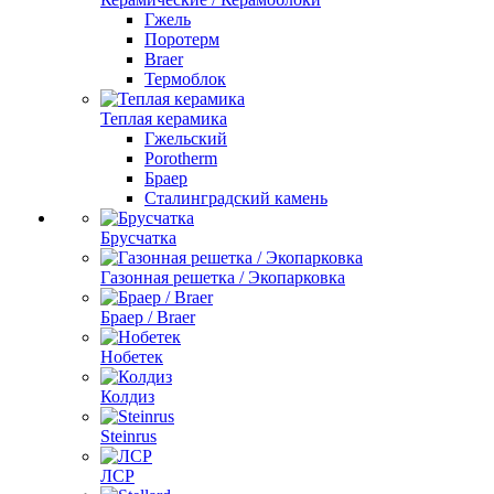
Гжель
Поротерм
Braer
Термоблок
Теплая керамика
Гжельский
Porotherm
Браер
Сталинградский камень
Брусчатка
Газонная решетка / Экопарковка
Браер / Braer
Нобетек
Колдиз
Steinrus
ЛСР