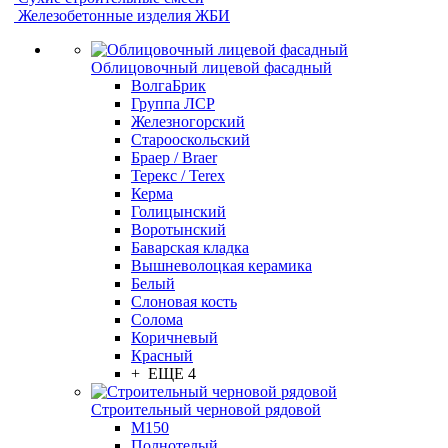
Железобетонные изделия ЖБИ
Облицовочный лицевой фасадный
ВолгаБрик
Группа ЛСР
Железногорский
Старооскольский
Браер / Braer
Терекс / Terex
Керма
Голицынский
Воротынский
Баварская кладка
Вышневолоцкая керамика
Белый
Слоновая кость
Солома
Коричневый
Красный
+ ЕЩЕ 4
Строительный черновой рядовой
М150
Полнотелый