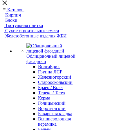
Каталог
Кирпич
Блоки
Тротуарная плитка
Сухие строительные смеси
Железобетонные изделия ЖБИ
Облицовочный лицевой
фасадный
ВолгаБрик
Группа ЛСР
Железногорский
Старооскольский
Браер / Braer
Терекс / Terex
Керма
Голицынский
Воротынский
Баварская кладка
Вышневолоцкая
керамика
Белый