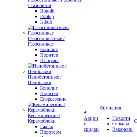
/ Газобетон
Bonolit
Poritep
Istkult
Газосиликатные /
Газосиликат
Бонолит
Поритеп
Исткульт
Пенобетонные /
Пеноблоки
Бонолит
Поритеп
Егорьевские
Компания
Керамические /
Акции
Новости
Керамоблоки
О
и
Отзывы
Гжель
скидки
Вакансии
Поротерм