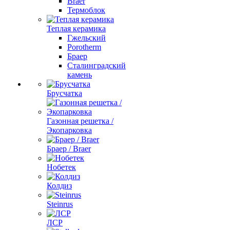
Braer
Термоблок
Теплая керамика
Гжельский
Porotherm
Браер
Сталинградский
камень
Брусчатка
Газонная решетка /
Экопарковка
Браер / Braer
Нобетек
Колдиз
Steinrus
ЛСР