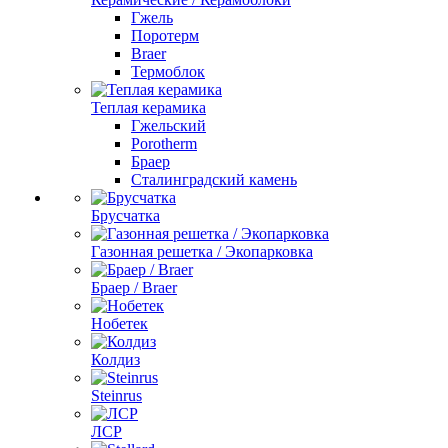
Гжель
Поротерм
Braer
Термоблок
Теплая керамика
Гжельский
Porotherm
Браер
Сталинградский камень
Брусчатка
Газонная решетка / Экопарковка
Браер / Braer
Нобетек
Колдиз
Steinrus
ЛСР