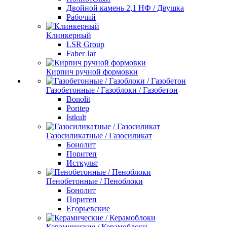
Двойной камень 2,1 НФ / Двушка
Рабочий
Клинкерный
LSR Group
Faber Jar
Кирпич ручной формовки
Газобетонные / Газоблоки / Газобетон
Bonolit
Poritep
Istkult
Газосиликатные / Газосиликат
Бонолит
Поритеп
Исткульт
Пенобетонные / Пеноблоки
Бонолит
Поритеп
Егорьевские
Керамические / Керамоблоки