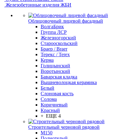
Железобетонные изделия ЖБИ
Облицовочный лицевой фасадный
ВолгаБрик
Группа ЛСР
Железногорский
Старооскольский
Браер / Braer
Терекс / Terex
Керма
Голицынский
Воротынский
Баварская кладка
Вышневолоцкая керамика
Белый
Слоновая кость
Солома
Коричневый
Красный
+ ЕЩЕ 4
Строительный черновой рядовой
М150
Полнотелый